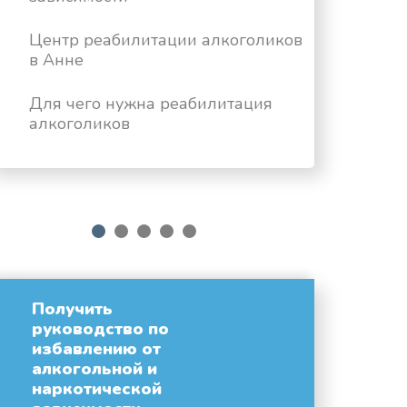
Центр реабилитации алкоголиков
в Анне
Для чего нужна реабилитация
алкоголиков
next
1
2
3
4
5
Получить
руководство по
избавлению от
алкогольной и
наркотической