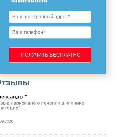
зависимости
Отзывы
лександр *
зыв наркомана о лечении в клинике
лагодар" ...
09.2020