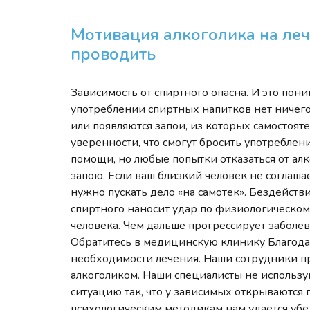
Мотивация алкоголика на леч
проводить
Зависимость от спиртного опасна. И это пони
употреблении спиртных напитков нет ничего 
или появляются запои, из которых самостоят
уверенности, что смогут бросить употреблен
помощи, но любые попытки отказаться от ал
запою. Если ваш близкий человек не соглашае
нужно пускать дело «на самотек». Бездейств
спиртного наносит удар по физиологическо
человека. Чем дальше прогрессирует заболев
Обратитесь в медицинскую клинику Благодар,
необходимости лечения. Наши сотрудники пр
алкоголиком. Наши специалисты не использу
ситуацию так, что у зависимых открываются 
психологическим методикам нам удается убе