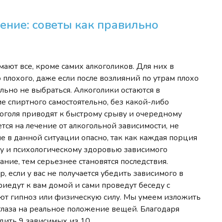
ение: советы как правильно
мают все, кроме самих алкоголиков. Для них в
плохого, даже если после возлияний по утрам плохо
ельно не выбраться. Алкоголики остаются в
ие спиртного самостоятельно, без какой-либо
коголя приводят к быстрому срыву и очередному
тся на лечение от алкогольной зависимости, не
ие в данной ситуации опасно, так как каждая порция
му и психологическому здоровью зависимого
ание, тем серьезнее становятся последствия.
 если у вас не получается убедить зависимого в
иедут к вам домой и сами проведут беседу с
ют гипноз или физическую силу. Мы умеем изложить
глаза на реальное положение вещей. Благодаря
дить 9 зависимых из 10.