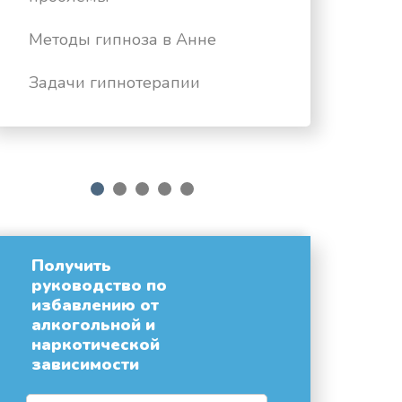
Методы гипноза в Анне
Задачи гипнотерапии
next
1
2
3
4
5
Получить
руководство по
избавлению от
алкогольной и
наркотической
зависимости