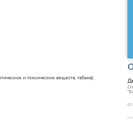
тических и токсических веществ, табака);
Д
От
"Б
07.